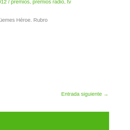
2012
/
premios
,
premios radio
,
tv
Güemes Héroe. Rubro
Entrada siguiente
→