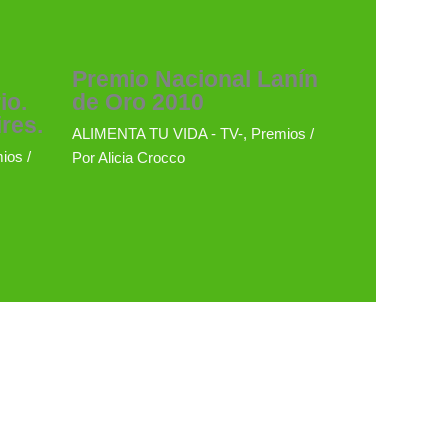
Premio Nacional Lanín
io.
de Oro 2010
res.
ALIMENTA TU VIDA - TV-
,
Premios
/
ios
/
Por
Alicia Crocco