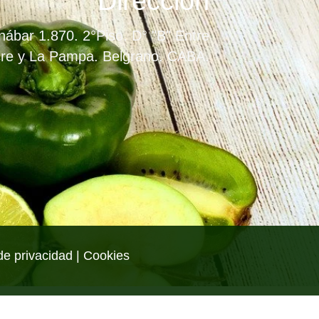
Dirección
ábar 1.870. 2°Piso. D° "B" Entre
re y La Pampa. Belgrano. CABA.
de privacidad | Cookies