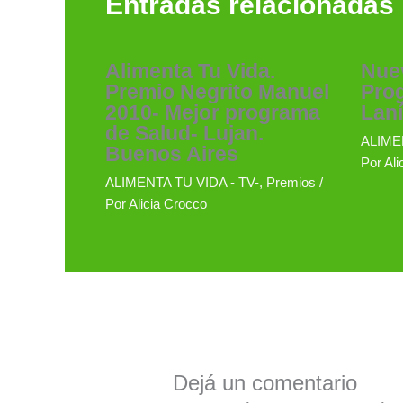
Entradas relacionadas
Alimenta Tu Vida.
Nuev
Premio Negrito Manuel
Pro
2010- Mejor programa
Lan
de Salud- Lujan.
ALIMEN
Buenos Aires
Por
Ali
ALIMENTA TU VIDA - TV-
,
Premios
/
Por
Alicia Crocco
Dejá un comentario