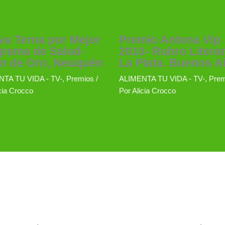
a Terna por Mejor
Premio Antena Vip
grama de Salud-
2010- Rubro Literar
ín de Oro, Neuquén
La Plata. Buenos Ai
TA TU VIDA - TV-
,
Premios
/
ALIMENTA TU VIDA - TV-
,
Prem
cia Crocco
Por
Alicia Crocco