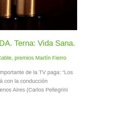
DA. Terna: Vida Sana.
Cable
,
premios Martín Fierro
importante de la TV paga: “Los
rá con la conducción
nos Aires (Carlos Pellegrini