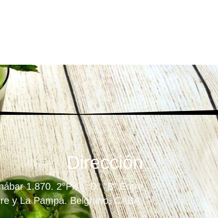
Dirección
ábar 1.870. 2°Piso. D° "B" Entre
re y La Pampa. Belgrano. CABA.