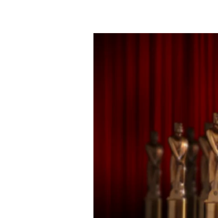
Martín
Fierro
de
Cable.
Producciones
2018.
ALIMENTA
TU
VIDA.
Terna:
Vida
Sana.