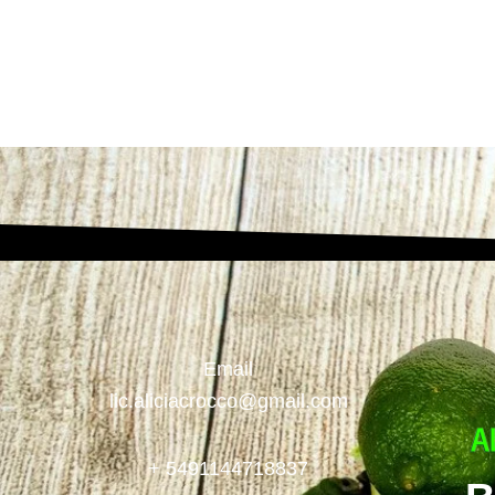
Email
lic.aliciacrocco@gmail.com
+ 5491144718837