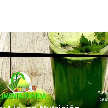
Amen
Suc