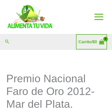
Ir
al
contenido
Buscar
Carrito/
$
0
Premio Nacional
Faro de Oro 2012-
Mar del Plata.