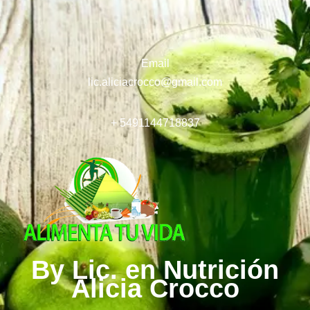
Email
lic.aliciacrocco@gmail.com
+ 5491144718837
By Lic. en Nutrición
Alicia Crocco