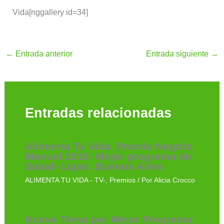
Vida[nggallery id=34]
←
Entrada anterior
Entrada siguiente
→
Entradas relacionadas
Alimenta Tu Vida. Premio Negrito
Manuel 2010- Mejor programa de
Salud- Lujan. Buenos Aires
ALIMENTA TU VIDA - TV-
,
Premios
/ Por
Alicia Crocco
Nueva Terna por Mejor Programa