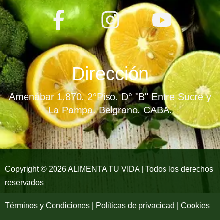
F
I
Y
a
n
o
c
s
u
e
t
t
Dirección
b
a
u
Amenábar 1.870. 2°Piso. D° "B" Entre Sucre y
o
g
b
La Pampa. Belgrano. CABA.
o
r
e
k
a
-
m
Copyright © 2026 ALIMENTA TU VIDA | Todos los derechos
reservados
f
Términos y Condiciones | Políticas de privacidad | Cookies