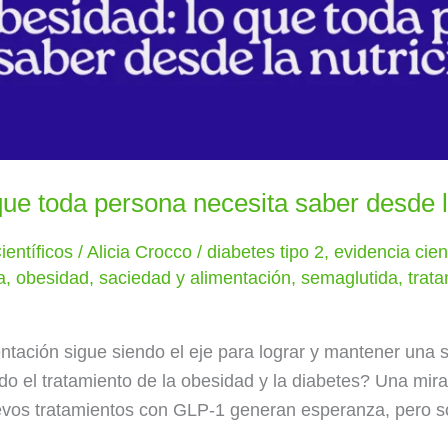
ue toda persona necesita saber desde l
ientíficos
/
Alicia Crocco
/
diabetes tipo 2
,
evidencia cient
a
,
obesidad
,
saciedad y alimentación
,
semaglutida
,
trata
entación sigue siendo el eje para lograr y mantener una
o el tratamiento de la obesidad y la diabetes? Una mira
evos tratamientos con GLP-1 generan esperanza, pero so