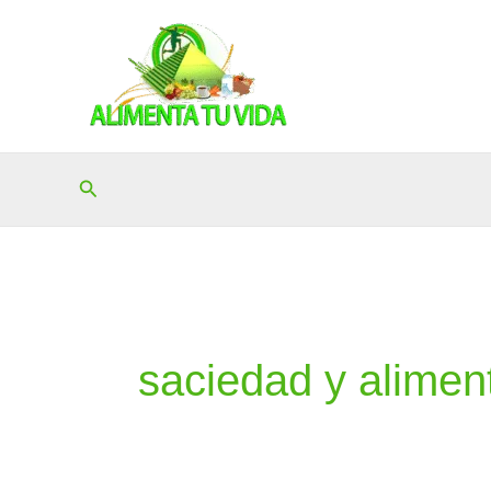
Ir
al
contenido
Buscar
saciedad y alimen