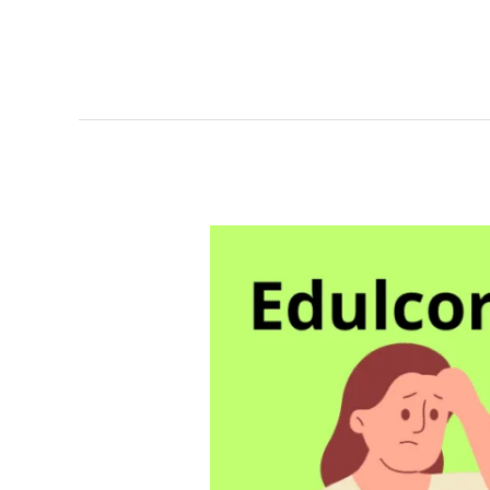
Edulcorantes
y
metabolismo:
¿una
alternativa
realmente
saludable?