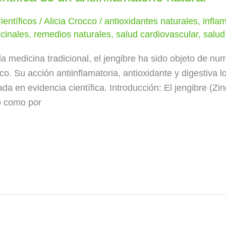
ientíficos
/
Alicia Crocco
/
antioxidantes naturales
,
infla
cinales
,
remedios naturales
,
salud cardiovascular
,
salud
la medicina tradicional, el jengibre ha sido objeto de n
co. Su acción antiinflamatoria, antioxidante y digestiva l
a en evidencia científica. Introducción: El jengibre (Zing
o como por