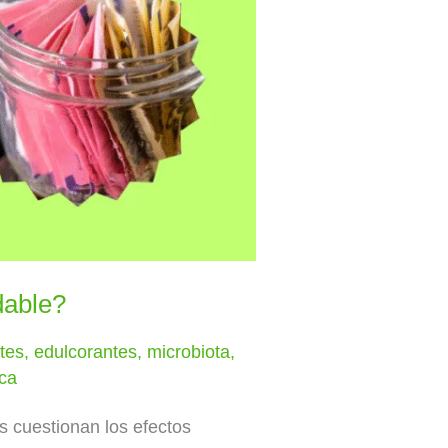
dable?
tes
,
edulcorantes
,
microbiota
,
ca
s cuestionan los efectos