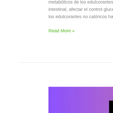
metabólicos de los edulcorantes
intestinal, afectar el control g
los edulcorantes no calóricos h
Read More »
Jengibre:
evidencia
científica
de