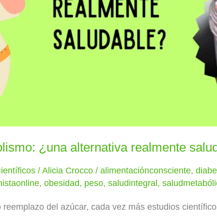
lismo: ¿una alternativa realmente salu
ientíficos
/
Alicia Crocco
/
alimentaciónconsciente
,
diabe
nistaonline
,
obesidad
,
peso
,
saludintegral
,
saludmetabóli
reemplazo del azúcar, cada vez más estudios científico