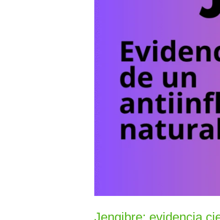
un
antiinflamatorio
natural
Jengibre: evidencia cie