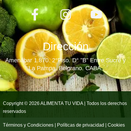
F
I
Y
a
n
o
c
s
u
e
t
t
Dirección
b
a
u
Amenábar 1.870. 2°Piso. D° "B" Entre Sucre y
o
g
b
La Pampa. Belgrano. CABA.
o
r
e
k
a
-
m
Copyright © 2026 ALIMENTA TU VIDA | Todos los derechos
reservados
f
Términos y Condiciones | Políticas de privacidad | Cookies