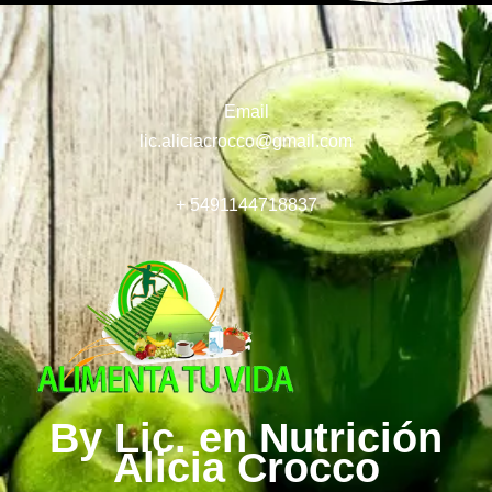
Email
lic.aliciacrocco@gmail.com
+ 5491144718837
By Lic. en Nutrición
Alicia Crocco