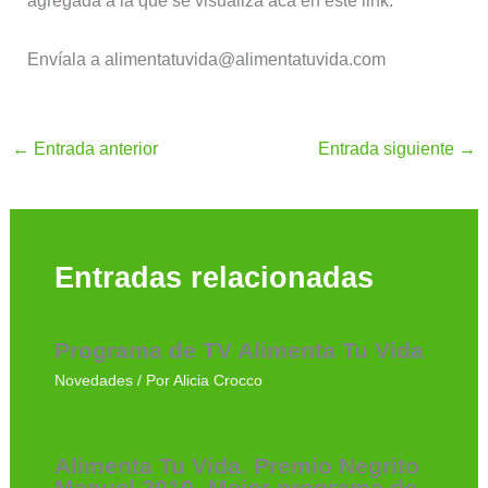
agregada a la que se visualiza acá en este link.
Envíala a alimentatuvida@alimentatuvida.com
←
Entrada anterior
Entrada siguiente
→
Entradas relacionadas
Programa de TV Alimenta Tu Vida
Novedades
/ Por
Alicia Crocco
Alimenta Tu Vida. Premio Negrito
Manuel 2010- Mejor programa de