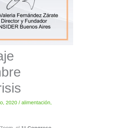
aje
mbre
isis
io, 2020
/
alimentación
,