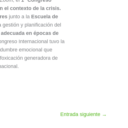
 Zoom, el
1° Congreso
 el contexto de la crisis.
res
junto a la
Escuela de
 gestión y planificación del
ón adecuada en épocas de
ngreso Internacional tuvo la
rtidumbre emocional que
nfoxicación generadora de
nacional.
Entrada siguiente
→