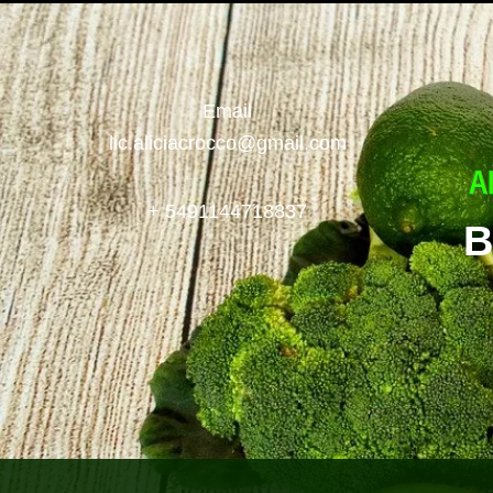
Email
lic.aliciacrocco@gmail.com
+ 5491144718837
B