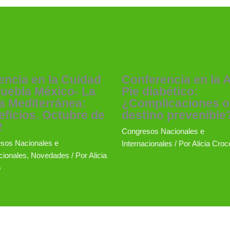
ncia en la Cuidad
Conferencia en la 
uebla México- La
Pie diabético:
a Mediterránea:
¿Complicaciones o
ficios. Octubre de
destino prevenible
2
Congresos Nacionales e
sos Nacionales e
Internacionales
/ Por
Alicia Croc
cionales
,
Novedades
/ Por
Alicia
o