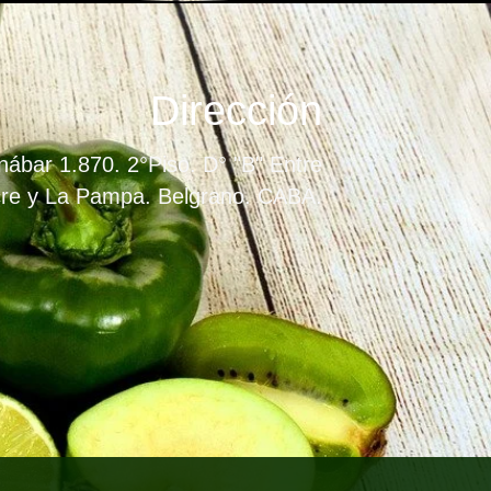
Dirección
ábar 1.870. 2°Piso. D° "B" Entre
re y La Pampa. Belgrano. CABA.