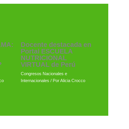
AMA:
Docente destacada en
Portal ESCUELA
NUTRICIONAL
?
VIRTUAL de Perú
Congresos Nacionales e
co
Internacionales
/ Por
Alicia Crocco