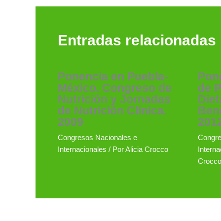
Entradas relacionadas
Ponencia en Puebla-
Pone
México. Congreso de
de P
Nutrición y Jornadas
Diet
de Nutrición Clínica.
Bene
2009
201
Congresos Nacionales e
Congre
Internacionales
/ Por
Alicia Crocco
Interna
Crocc