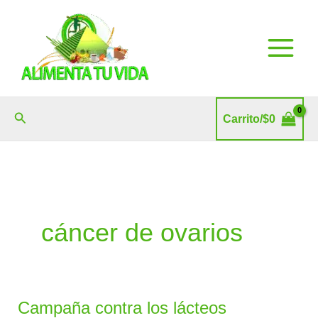
Ir
al
contenido
Buscar
Carrito/
$
0
cáncer de ovarios
Campaña contra los lácteos
Campaña