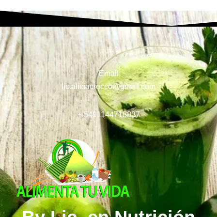
Email
lic.aliciacrocco@gmail.com
+ 5491144718837