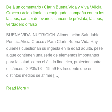
contra
Dejá un comentario
/
Clarin Buena Vida y Viva
/
Alicia
los
Crocco
/
ácido linoleico conjugado
,
campaña contra los
lácteos
lácteos
,
cáncer de ovarios
,
cancer de próstata
,
lácteos
,
verdadero o falso
BUENA VIDA NUTRICIÓN Alimentación Saludable
Por Lic. Alicia Crocco / Para Clarín Buena Vida Hay
quienes cuestionan su ingesta en la edad adulta, pese
a que contienen una serie de elementos importantes
para la salud, como el ácido linoleico, protector contra
el cáncer. 29/05/13 – 15:59 Es frecuente que en
distintos medios se afirme […]
Read More »