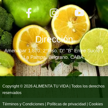
F
I
Y
a
n
o
c
s
u
e
t
t
Dirección
b
a
u
Amenábar 1.870. 2°Piso. D° "B" Entre Sucre y
o
g
b
La Pampa. Belgrano. CABA.
o
r
e
k
a
-
m
Copyright © 2026 ALIMENTA TU VIDA | Todos los derechos
reservados
f
Términos y Condiciones | Políticas de privacidad | Cookies