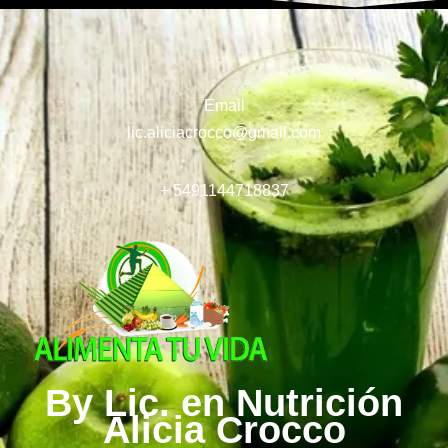
Email
lic.aliciacrocco@gmail.com
+ 5491144718837
By Lic. en Nutrición
Alicia Crocco