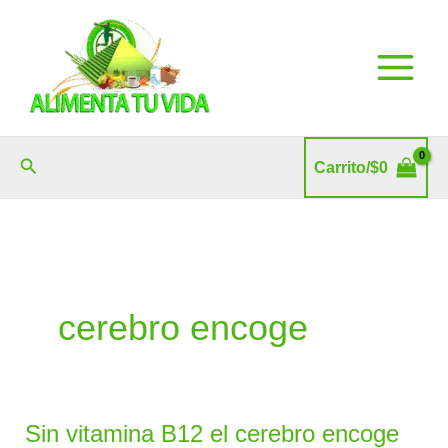
Ir
al
contenido
Buscar
Carrito/
$
0
cerebro encoge
Sin vitamina B12 el cerebro encoge
Sin