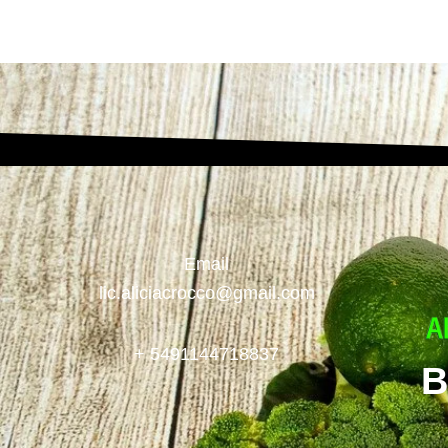
Email
lic.aliciacrocco@gmail.com
+ 5491144718837
B