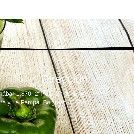
Dirección
ábar 1.870. 2°Piso. D° "B" Entre
re y La Pampa. Belgrano. CABA.