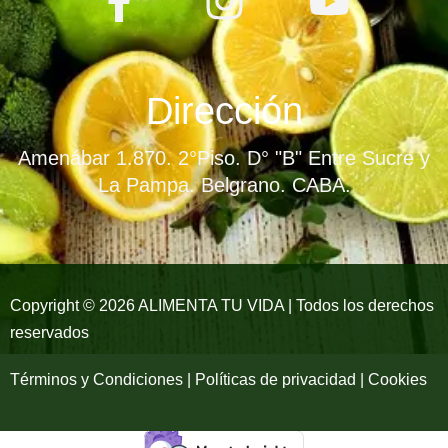
a
n
o
c
s
u
e
t
t
Dirección
b
a
u
Amenábar 1.870. 2°Piso. D° "B" Entre Sucre y
o
g
b
La Pampa. Belgrano. CABA.
o
r
e
k
a
-
m
Copyright © 2026 ALIMENTA TU VIDA | Todos los derechos
reservados
f
Términos y Condiciones | Políticas de privacidad | Cookies