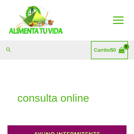
Ir
al
contenido
Buscar
Carrito/
$
0
consulta online
Ayuno