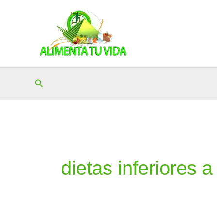
Ir
al
contenido
Buscar
dietas inferiores 