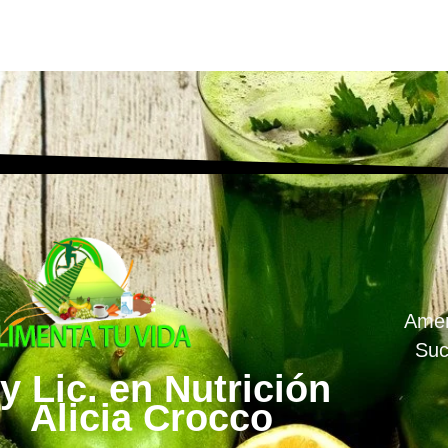
Amen
Suc
y Lic. en Nutrición
Alicia Crocco