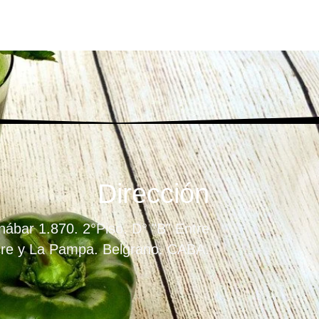
Dirección
ábar 1.870. 2°Piso. D° "B" Entre
re y La Pampa. Belgrano. CABA.