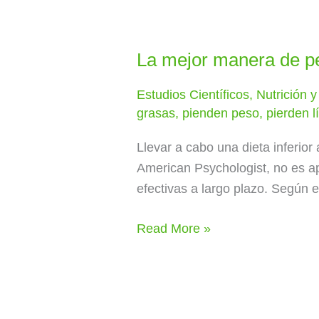
La mejor manera de per
La
mejor
Estudios Científicos
,
Nutrición 
manera
grasas
,
pienden peso
,
pierden l
de
perder
Llevar a cabo una dieta inferior
peso
American Psychologist, no es ap
¿es
efectivas a largo plazo. Según 
realizar
1
Read More »
dieta
inferior
a
las