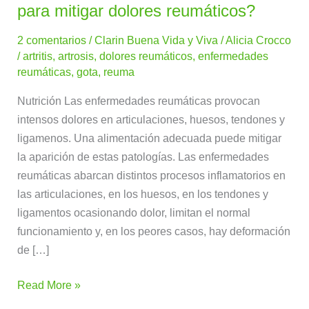
alimentos
para mitigar dolores reumáticos?
elegir
2 comentarios
/
Clarin Buena Vida y Viva
/
Alicia Crocco
y
/
artritis
,
artrosis
,
dolores reumáticos
,
enfermedades
cuáles
reumáticas
,
gota
,
reuma
no
para
Nutrición Las enfermedades reumáticas provocan
mitigar
intensos dolores en articulaciones, huesos, tendones y
dolores
ligamenos. Una alimentación adecuada puede mitigar
reumáticos?
la aparición de estas patologías. Las enfermedades
reumáticas abarcan distintos procesos inflamatorios en
las articulaciones, en los huesos, en los tendones y
ligamentos ocasionando dolor, limitan el normal
funcionamiento y, en los peores casos, hay deformación
de […]
Read More »