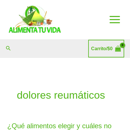
Ir
al
contenido
Buscar
Carrito/
$
0
dolores reumáticos
¿Qué alimentos elegir y cuáles no
¿Qué