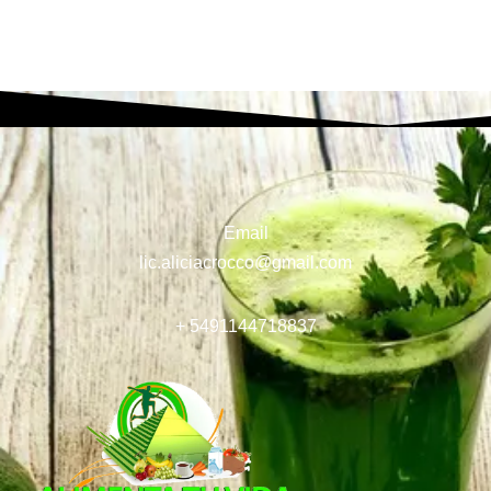
Email
lic.aliciacrocco@gmail.com
+ 5491144718837