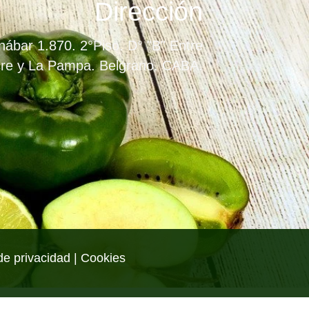
Dirección
ábar 1.870. 2°Piso. D° "B" Entre
re y La Pampa. Belgrano. CABA.
de privacidad | Cookies