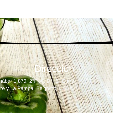
Dirección
ábar 1.870. 2°Piso. D° "B" Entre
re y La Pampa. Belgrano. CABA.