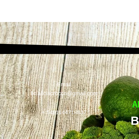
Email
lic.aliciacrocco@gmail.com
+ 5491144718837
B