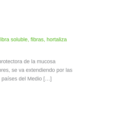
fibra soluble
,
fibras
,
hortaliza
 protectora de la mucosa
tores, se va extendiendo por las
s países del Medio […]