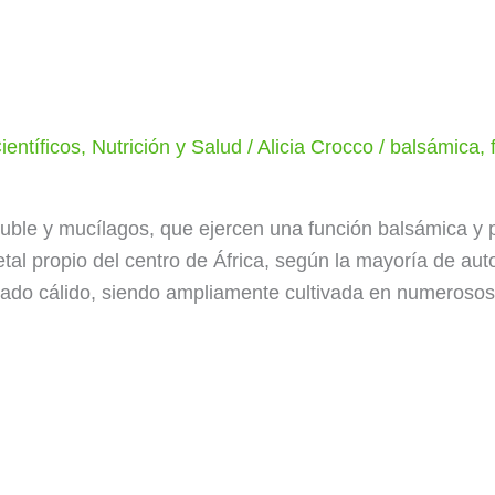
ientíficos
,
Nutrición y Salud
/
Alicia Crocco
/
balsámica
,
soluble y mucílagos, que ejercen una función balsámica y
getal propio del centro de África, según la mayoría de au
plado cálido, siendo ampliamente cultivada en numeroso