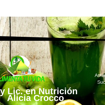
Amen
Suc
y Lic. en Nutrición
Alicia Crocco