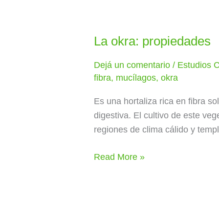
La okra: propiedades
La
okra:
Dejá un comentario
/
Estudios C
propiedades
fibra
,
mucílagos
,
okra
Es una hortaliza rica en fibra 
digestiva. El cultivo de este ve
regiones de clima cálido y tem
Read More »