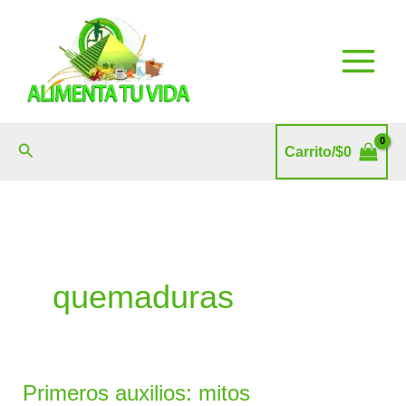
Ir
al
contenido
Buscar
Carrito/
$
0
quemaduras
Primeros auxilios: mitos
Primeros