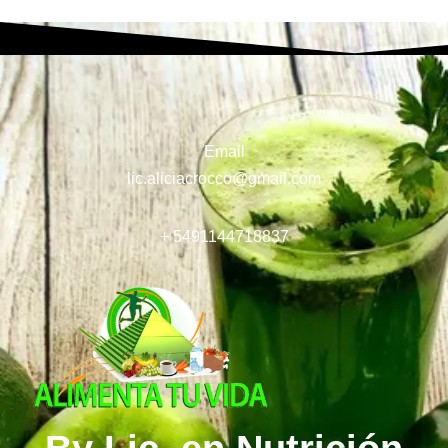
Email
lic.aliciacrocco@gmail.com
+ 5491144718837