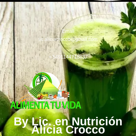
Email
lic.aliciacrocco@gmail.com
+ 5491144718837
By Lic. en Nutrición
Alicia Crocco