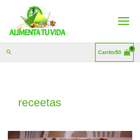
Ir
al
contenido
Buscar
Carrito/
$
0
receetas
Brownies