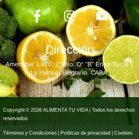
F
I
Y
a
n
o
c
s
u
e
t
t
Dirección
b
a
u
Amenábar 1.870. 2°Piso. D° "B" Entre Sucre y
o
g
b
La Pampa. Belgrano. CABA.
o
r
e
k
a
-
m
Copyright © 2026 ALIMENTA TU VIDA | Todos los derechos
reservados
f
Términos y Condiciones | Políticas de privacidad | Cookies