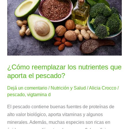
reemplazar
los
nutrientes
que
aporta
el
pescado?
¿Cómo reemplazar los nutrientes que
aporta el pescado?
Dejá un comentario
/
Nutrición y Salud
/
Alicia Crocco
/
pescado
,
vigtamina d
El pescado contiene buenas fuentes de proteínas de
alto valor biológico, aporta vitaminas y algunos
minerales. Además, muchas especies son ricas en