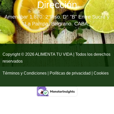
e
t
t
Dirección
b
a
u
Amenábar 1.870. 2°Piso. D° "B" Entre Sucre y
o
g
b
La Pampa. Belgrano. CABA.
o
r
e
k
a
-
m
Copyright © 2026 ALIMENTA TU VIDA | Todos los derechos
reservados
f
Términos y Condiciones | Políticas de privacidad | Cookies