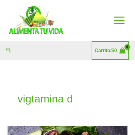
Ir
al
contenido
Buscar
Carrito/
$
0
vigtamina d
¿Cómo