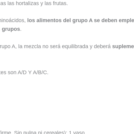
s las hortalizas y las frutas.
aminoácidos,
los alimentos del grupo A se deben empl
s grupos
.
rupo A, la mezcla no será equilibrada y deberá
supleme
es son A/D Y A/B/C.
rme. Sin pulpa ni cereales): 1 vaso