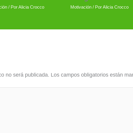
ción
/ Por
Alicia Crocco
Motivación
/ Por
Alicia Crocco
co no será publicada.
Los campos obligatorios están m