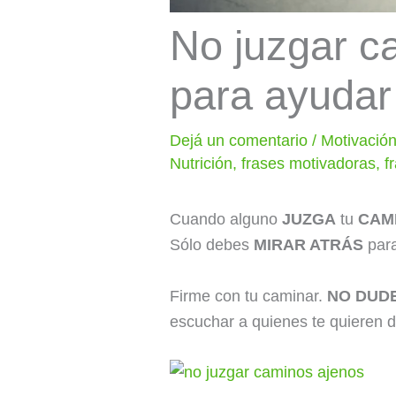
No juzgar c
para ayudar 
Dejá un comentario
/
Motivació
Nutrición
,
frases motivadoras
,
f
Cuando alguno
JUZGA
tu
CAM
Sólo debes
MIRAR ATRÁS
par
Firme con tu caminar.
NO DUD
escuchar a quienes te quieren 