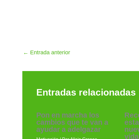
←
Entrada anterior
Entradas relacionadas
Pon en marcha los
Rec
cambios que te van a
est
ayudar a adelgazar
nuev
vida