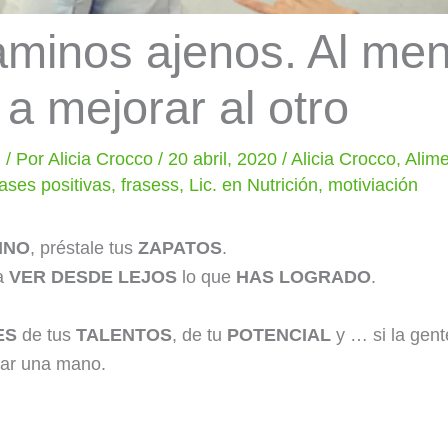
aminos ajenos. Al men
a mejorar al otro
n
/ Por
Alicia Crocco
/
20 abril, 2020
/
Alicia Crocco
,
Alime
rases positivas
,
frasess
,
Lic. en Nutrición
,
motiviación
INO
, préstale tus
ZAPATOS
.
a
VER DESDE LEJOS
lo que
HAS LOGRADO
.
ES
de tus
TALENTOS
, de tu
POTENCIAL
y … si la gente
dar una mano.