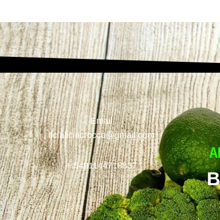
Email
lic.aliciacrocco@gmail.com
+ 5491144718837
B