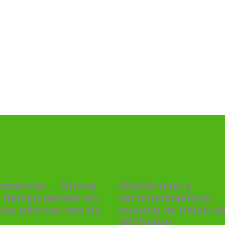
omenzar… Nunca
Obstáculos y
a demás pensar en
reconocimientos
as alternativas de
cuando se habla d
adelgazar