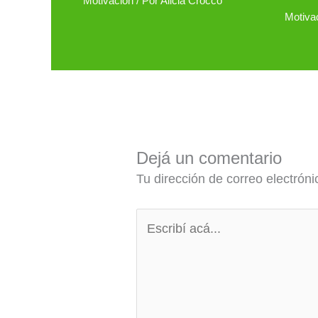
Motivación
/ Por
Alicia Crocco
Motiva
Dejá un comentario
Tu dirección de correo electróni
Escribí
acá...