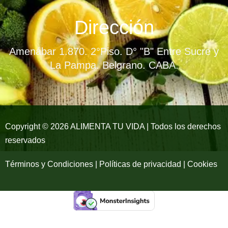
c
s
u
e
t
t
Dirección
b
a
u
Amenábar 1.870. 2°Piso. D° "B" Entre Sucre y
o
g
b
La Pampa. Belgrano. CABA.
o
r
e
k
a
-
m
Copyright © 2026 ALIMENTA TU VIDA | Todos los derechos
reservados
f
Términos y Condiciones | Políticas de privacidad | Cookies