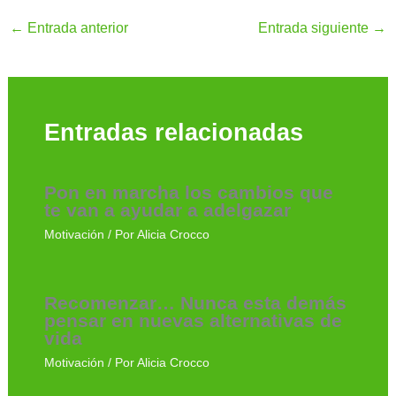
←
Entrada anterior
Entrada siguiente
→
Entradas relacionadas
Pon en marcha los cambios que
te van a ayudar a adelgazar
Motivación
/ Por
Alicia Crocco
Recomenzar… Nunca esta demás
pensar en nuevas alternativas de
vida
Motivación
/ Por
Alicia Crocco