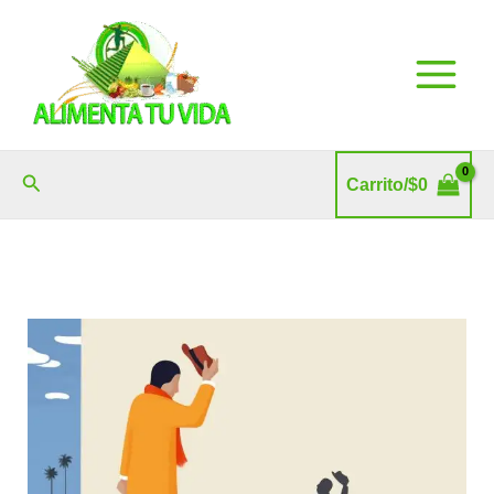
Ir
al
contenido
Buscar
Carrito/
$
0