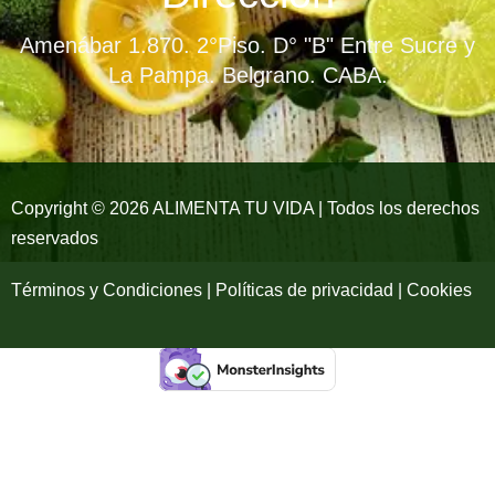
b
a
u
Amenábar 1.870. 2°Piso. D° "B" Entre Sucre y
o
g
b
La Pampa. Belgrano. CABA.
o
r
e
k
a
-
m
Copyright © 2026 ALIMENTA TU VIDA | Todos los derechos
reservados
f
Términos y Condiciones | Políticas de privacidad | Cookies