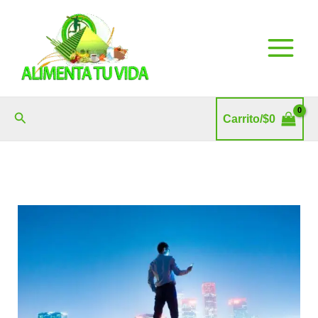
Ir
al
contenido
Buscar
Carrito/
$
0