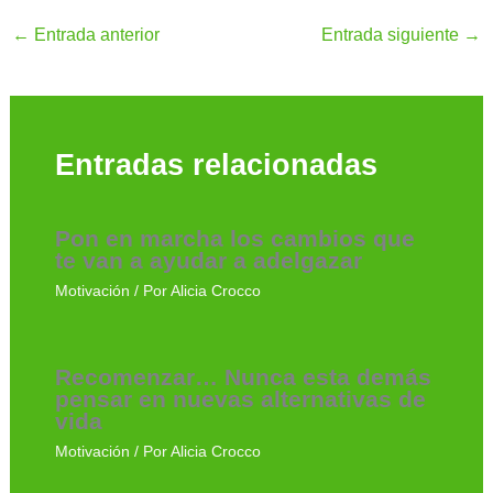
←
Entrada anterior
Entrada siguiente
→
Entradas relacionadas
Pon en marcha los cambios que
te van a ayudar a adelgazar
Motivación
/ Por
Alicia Crocco
Recomenzar… Nunca esta demás
pensar en nuevas alternativas de
vida
Motivación
/ Por
Alicia Crocco