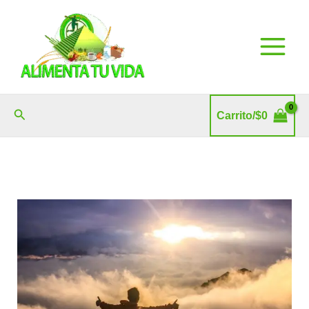
Ir
al
contenido
Buscar
Carrito/
$
0