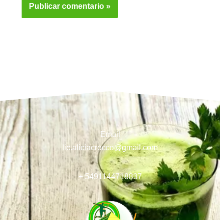
Email
lic.aliciacrocco@gmail.com
+ 5491144718837