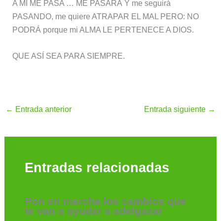
A MI ME PASA … ME PASARÁ Y me seguirá
PASANDO, me quiere ATRAPAR EL MAL PERO: NO
PODRÁ porque mi ALMA LE PERTENECE A DIOS.
QUE ASÍ SEA PARA SIEMPRE.
←
Entrada anterior
Entrada siguiente
→
Entradas relacionadas
Pon en marcha los cambios que
te van a ayudar a adelgazar