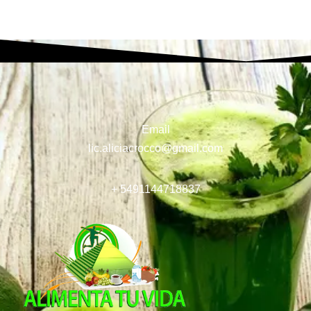
Email
lic.aliciacrocco@gmail.com
+ 5491144718837