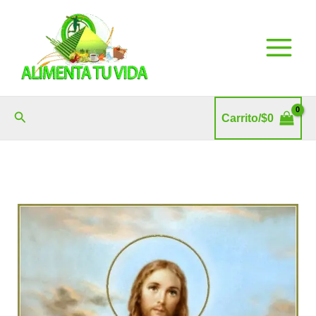
Ir
al
contenido
Buscar
Carrito/
$
0