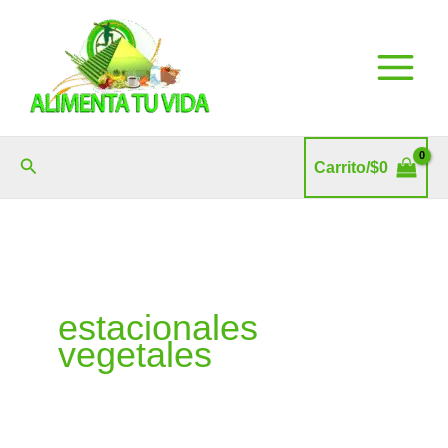
Ir
al
contenido
Buscar
Carrito/
$
0
estacionales
vegetales