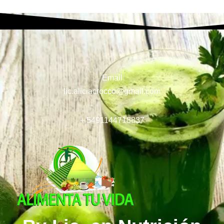
Email
lic.aliciacrocco@gmail.com
+ 5491144718837