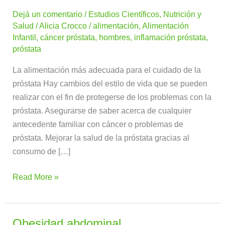
de
Dejá un comentario
/
Estudios Científicos
,
Nutrición y
la
Salud
/
Alicia Crocco
/
alimentación
,
Alimentación
próstata
Infantil
,
cáncer próstata
,
hombres
,
inflamación próstata
,
y
próstata
alimentación
La alimentación más adecuada para el cuidado de la
próstata Hay cambios del estilo de vida que se pueden
realizar con el fin de protegerse de los problemas con la
próstata. Asegurarse de saber acerca de cualquier
antecedente familiar con cáncer o problemas de
próstata. Mejorar la salud de la próstata gracias al
consumo de […]
Read More »
Obesidad abdominal
Obesidad