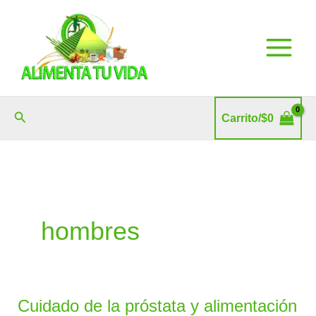
Ir
al
contenido
Buscar
Carrito/
$
0
hombres
Cuidado de la próstata y alimentación
Cuidado