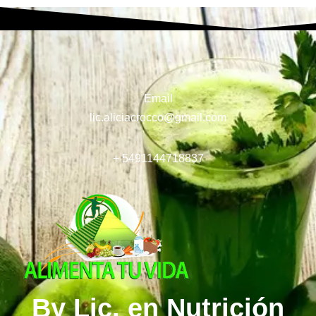
Email
lic.aliciacrocco@gmail.com
+ 5491144718837
By Lic. en Nutrición