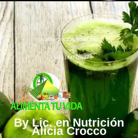
Email
lic.aliciacrocco@gmail.com
+ 5491144718837
By Lic. en Nutrición
Alicia Crocco