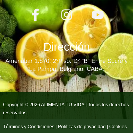
F
I
Y
a
n
o
c
s
u
e
t
t
Dirección
b
a
u
Amenábar 1.870. 2°Piso. D° "B" Entre Sucre y
o
g
b
La Pampa. Belgrano. CABA.
o
r
e
k
a
-
m
Copyright © 2026 ALIMENTA TU VIDA | Todos los derechos
reservados
f
Términos y Condiciones | Políticas de privacidad | Cookies