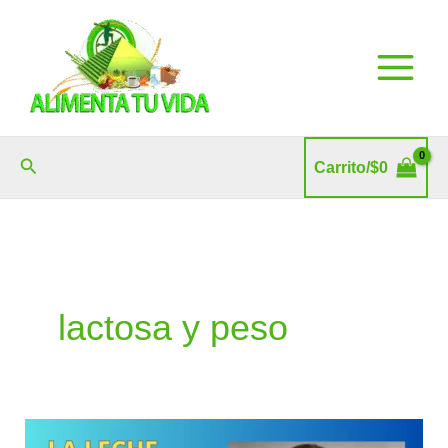
Ir
al
contenido
Buscar
Carrito/
$
0
lactosa y peso
La