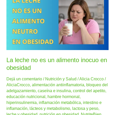
leche
no
es
un
alimento
inocuo
en
obesidad
La leche no es un alimento inocuo en
obesidad
Dejá un comentario
/
Nutrición y Salud
/
Alicia Crocco
/
AliciaCrocco
,
alimentación antiinflamatoria
,
bloqueo del
adelgazamiento
,
caseína e insulina
,
control del apetito
,
educación nutricional
,
hambre hormonal
,
hiperinsulinemia
,
inflamación metabólica
,
intestino e
inflamación
,
lácteos y metabolismo
,
lactosa y peso
,
leche y obesidad
,
nutrición en obesidad
,
NutriteBien
,