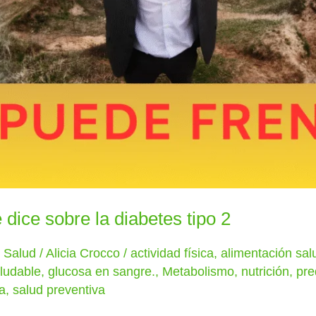
 dice sobre la diabetes tipo 2
y Salud
/
Alicia Crocco
/
actividad física
,
alimentación sal
aludable
,
glucosa en sangre.
,
Metabolismo
,
nutrición
,
pre
na
,
salud preventiva