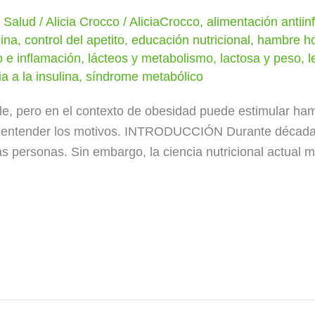
y Salud
/
Alicia Crocco
/
AliciaCrocco
,
alimentación antiin
lina
,
control del apetito
,
educación nutricional
,
hambre h
o e inflamación
,
lácteos y metabolismo
,
lactosa y peso
,
l
ia a la insulina
,
síndrome metabólico
e, pero en el contexto de obesidad puede estimular ham
a entender los motivos. INTRODUCCIÓN Durante décadas
as personas. Sin embargo, la ciencia nutricional actual