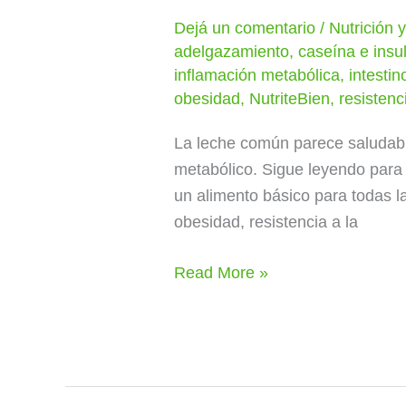
Dejá un comentario
/
Nutrición 
adelgazamiento
,
caseína e insu
inflamación metabólica
,
intestin
obesidad
,
NutriteBien
,
resistenc
La leche común parece saludabl
metabólico. Sigue leyendo par
un alimento básico para todas l
obesidad, resistencia a la
Read More »