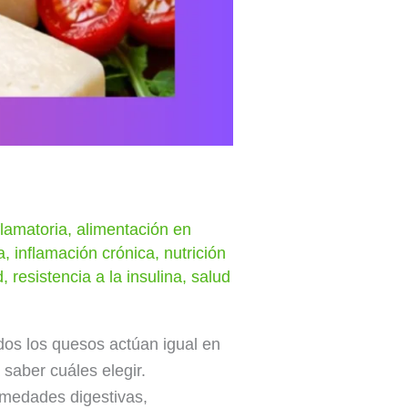
flamatoria
,
alimentación en
a
,
inflamación crónica
,
nutrición
d
,
resistencia a la insulina
,
salud
s los quesos actúan igual en
 saber cuáles elegir.
rmedades digestivas,