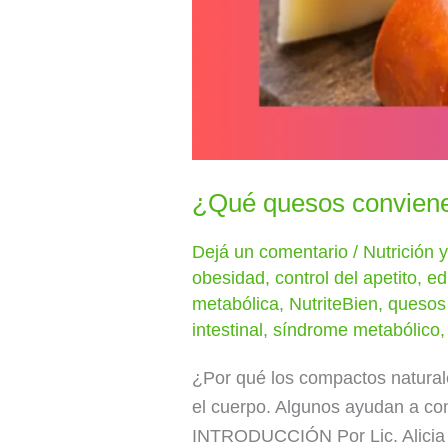
¿Qué quesos conviene
Dejá un comentario
/
Nutrición 
obesidad
,
control del apetito
,
ed
metabólica
,
NutriteBien
,
quesos 
intestinal
,
síndrome metabólico
¿Por qué los compactos natura
el cuerpo. Algunos ayudan a con
INTRODUCCIÓN Por Lic. Alicia C