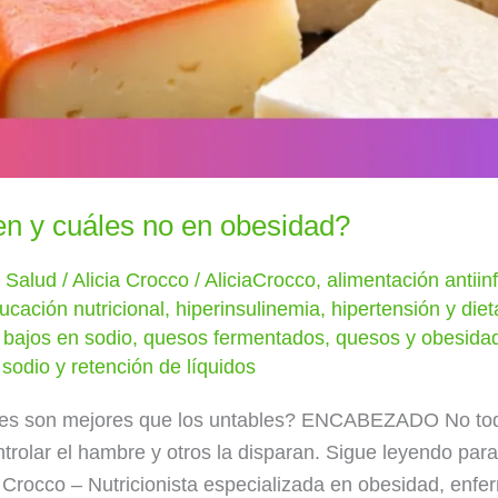
n y cuáles no en obesidad?
y Salud
/
Alicia Crocco
/
AliciaCrocco
,
alimentación antiin
ucación nutricional
,
hiperinsulinemia
,
hipertensión y diet
bajos en sodio
,
quesos fermentados
,
quesos y obesida
,
sodio y retención de líquidos
les son mejores que los untables? ENCABEZADO No todo
trolar el hambre y otros la disparan. Sigue leyendo para
rocco – Nutricionista especializada en obesidad, enfe