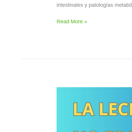
intestinales y patologías metabó
Read More »
La
leche
no
es
un