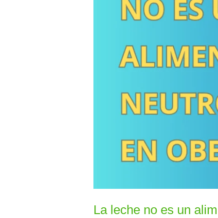
alimento
inocuo
en
obesidad
La leche no es un ali