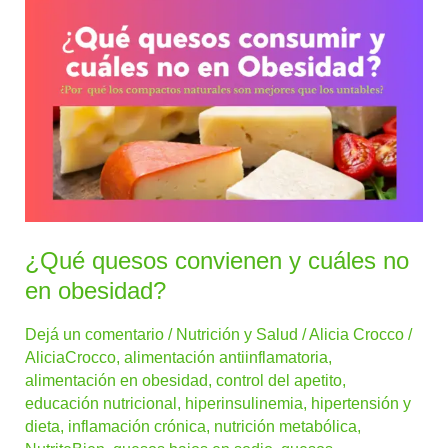
¿Qué
quesos
convienen
y
cuáles
no
en
obesidad?
¿Qué quesos convienen y cuáles no
en obesidad?
Dejá un comentario
/
Nutrición y Salud
/
Alicia Crocco
/
AliciaCrocco
,
alimentación antiinflamatoria
,
alimentación en obesidad
,
control del apetito
,
educación nutricional
,
hiperinsulinemia
,
hipertensión y
dieta
,
inflamación crónica
,
nutrición metabólica
,