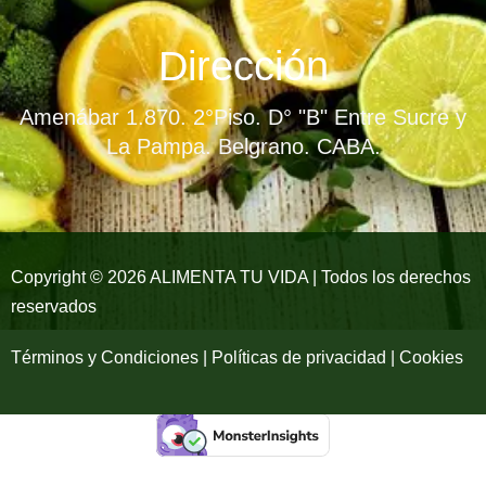
c
s
u
e
t
t
Dirección
b
a
u
Amenábar 1.870. 2°Piso. D° "B" Entre Sucre y
o
g
b
La Pampa. Belgrano. CABA.
o
r
e
k
a
-
m
Copyright © 2026 ALIMENTA TU VIDA | Todos los derechos
reservados
f
Términos y Condiciones | Políticas de privacidad | Cookies