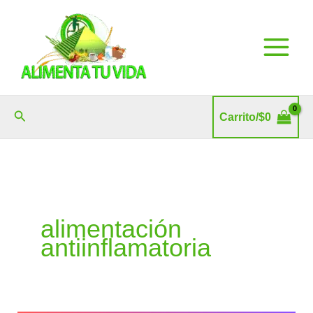
Ir
al
contenido
Buscar
Carrito/
$
0
alimentación
antiinflamatoria