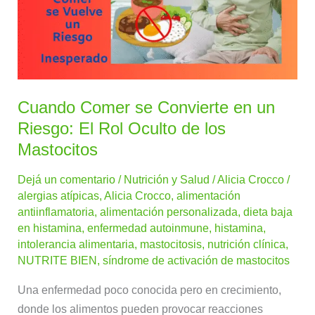
en
un
Riesgo:
El
Rol
Oculto
Cuando Comer se Convierte en un
de
Riesgo: El Rol Oculto de los
los
Mastocitos
Mastocitos
Dejá un comentario
/
Nutrición y Salud
/
Alicia Crocco
/
alergias atípicas
,
Alicia Crocco
,
alimentación
antiinflamatoria
,
alimentación personalizada
,
dieta baja
en histamina
,
enfermedad autoinmune
,
histamina
,
intolerancia alimentaria
,
mastocitosis
,
nutrición clínica
,
NUTRITE BIEN
,
síndrome de activación de mastocitos
Una enfermedad poco conocida pero en crecimiento,
donde los alimentos pueden provocar reacciones