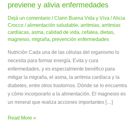
el
previene y alivia enfermedades
supermineral
Dejá un comentario
/
Clarin Buena Vida y Viva
/
Alicia
que
Crocco
/
alimentación saludable
,
arritmias
,
arritmias
previene
cardíacas
,
asma
,
calidad de vida
,
cefalea
,
dietas
,
y
magnesio
,
migraña
,
prevención enfermedades
alivia
Nutrición Cada una de las células del organismo lo
enfermedades
necesita para formar energía. Evita y cura
enfermedades, y es especialmente benéfico para
mitigar la migraña, el asma, la arritmia cardíaca y la
diabetes, entre otros trastornos. Dónde se lo encuentra
y cómo incorporarlo a la alimentación. El magnesio es
un mineral que realiza acciones importantes […]
Read More »