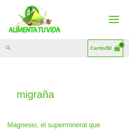
Ir
al
contenido
Buscar
Carrito/
$
0
migraña
Magnesio, el supermineral que
Magnesio,