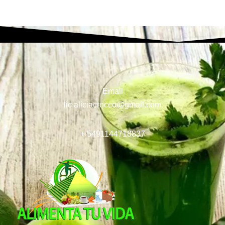
Email
lic.aliciacrocco@gmail.com
+ 5491144718837