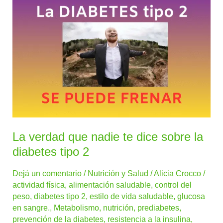
verdad
que
nadie
te
dice
sobre
la
diabetes
tipo
2
La verdad que nadie te dice sobre la
diabetes tipo 2
Dejá un comentario
/
Nutrición y Salud
/
Alicia Crocco
/
actividad física
,
alimentación saludable
,
control del
peso
,
diabetes tipo 2
,
estilo de vida saludable
,
glucosa
en sangre.
,
Metabolismo
,
nutrición
,
prediabetes
,
prevención de la diabetes
,
resistencia a la insulina
,