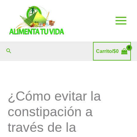
Ir
al
contenido
Buscar
Carrito/
$
0
¿Cómo evitar la
constipación a
través de la