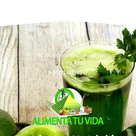
Email
lic.aliciacrocco@gmail.com
+ 5491144718837