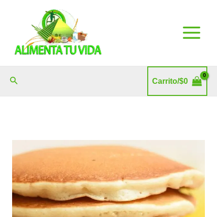
Ir
al
contenido
Buscar
Carrito/
$
0