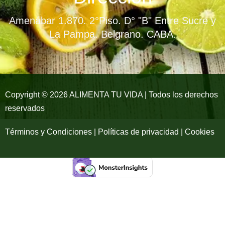
b
a
u
Amenábar 1.870. 2°Piso. D° "B" Entre Sucre y
o
g
b
La Pampa. Belgrano. CABA.
o
r
e
k
a
-
m
Copyright © 2026 ALIMENTA TU VIDA | Todos los derechos
reservados
f
Términos y Condiciones | Políticas de privacidad | Cookies