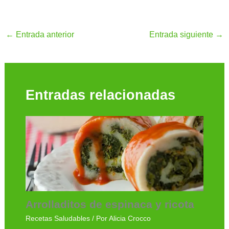
←
Entrada anterior
Entrada siguiente
→
Entradas relacionadas
Arrolladitos de espinaca y ricota
Recetas Saludables
/ Por
Alicia Crocco