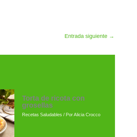
Entrada siguiente
→
Torta de ricota con
grosellas
Recetas Saludables
/ Por
Alicia Crocco