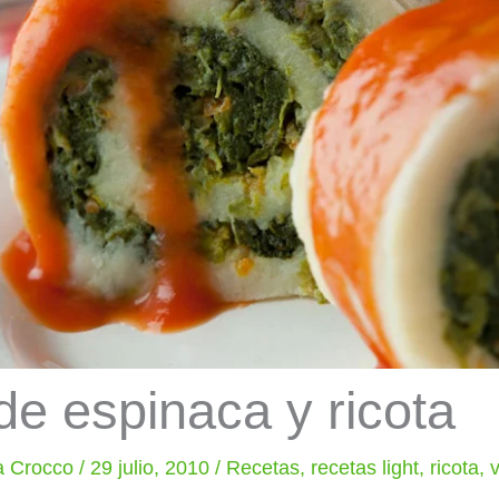
 de espinaca y ricota
ia Crocco
/
29 julio, 2010
/
Recetas
,
recetas light
,
ricota
,