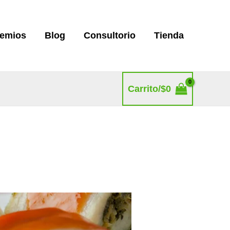
remios
Blog
Consultorio
Tienda
Carrito/
$
0