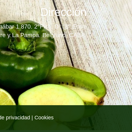
Dirección
ábar 1.870. 2°Piso. D° "B" Entre
re y La Pampa. Belgrano. CABA.
de privacidad | Cookies