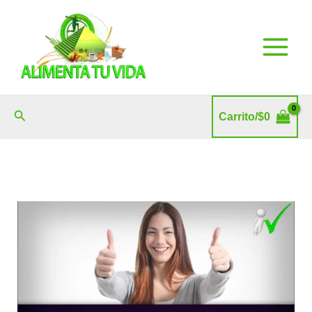
Ir
al
contenido
Buscar
Carrito/
$
0