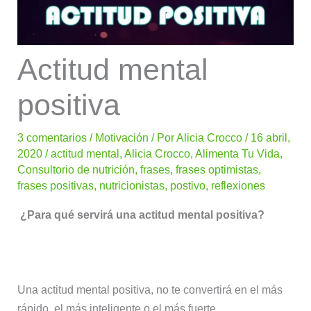
Actitud mental
positiva
3 comentarios
/
Motivación
/ Por
Alicia Crocco
/
16 abril,
2020
/
actitud mental
,
Alicia Crocco
,
Alimenta Tu Vida
,
Consultorio de nutrición
,
frases
,
frases optimistas
,
frases positivas
,
nutricionistas
,
postivo
,
reflexiones
¿Para qué servirá una actitud mental positiva?
Una actitud mental positiva, no te convertirá en el más
rápido, el más inteligente o el más fuerte.