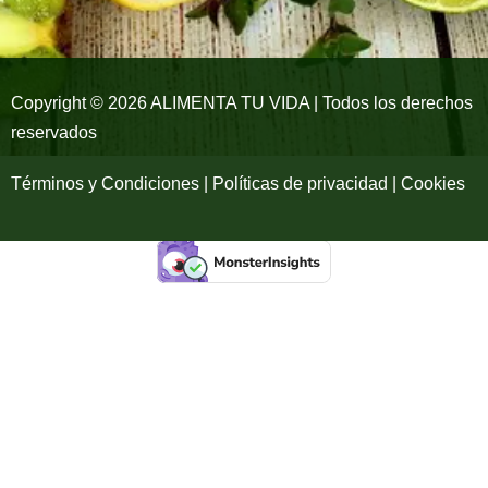
o
r
e
k
a
-
m
Copyright © 2026 ALIMENTA TU VIDA | Todos los derechos
reservados
f
Términos y Condiciones | Políticas de privacidad | Cookies