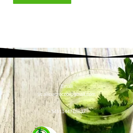
Email
lic.aliciacrocco@gmail.com
+ 5491144718837