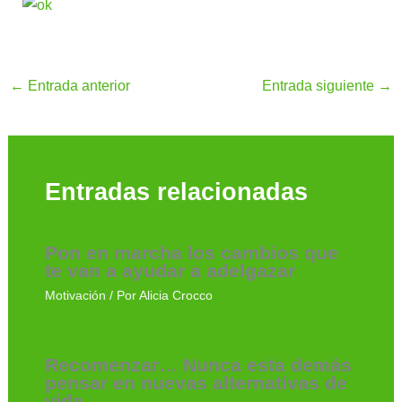
←
Entrada anterior
Entrada siguiente
→
Entradas relacionadas
Pon en marcha los cambios que
te van a ayudar a adelgazar
Motivación
/ Por
Alicia Crocco
Recomenzar… Nunca esta demás
pensar en nuevas alternativas de
vida