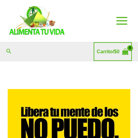
Ir
al
contenido
Buscar
Carrito/
$
0