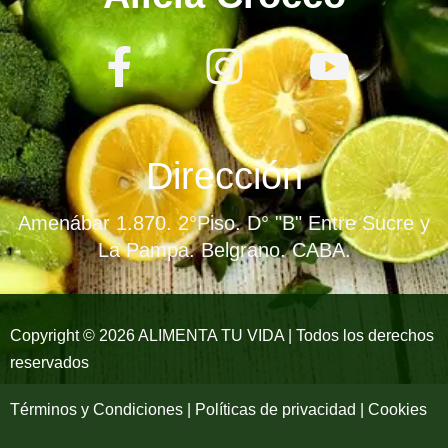
F
I
Y
a
n
o
c
s
u
e
t
t
Dirección
b
a
u
Amenábar 1.870. 2°Piso. D° "B" Entre Sucre y
o
g
b
La Pampa. Belgrano. CABA.
o
r
e
k
a
Copyright © 2026 ALIMENTA TU VIDA | Todos los derechos
reservados
-
m
f
Términos y Condiciones | Políticas de privacidad | Cookies