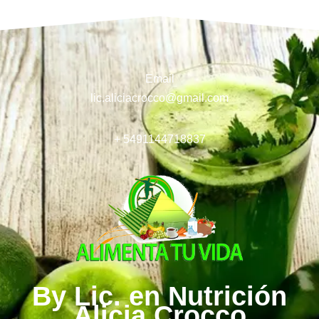
Email
lic.aliciacrocco@gmail.com
+ 5491144718837
By Lic. en Nutrición
Alicia Crocco