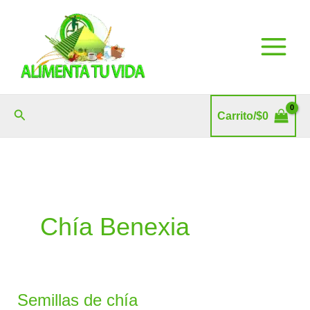
Ir
al
contenido
Buscar
Carrito/
$
0
Chía Benexia
Semillas de chía
Semillas