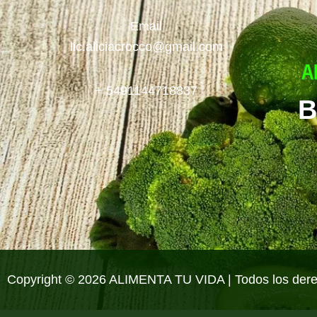
Email
lic.aliciacrocco@gmail.com
+ 5491144718837
B
Copyright © 2026 ALIMENTA TU VIDA | Todos los der