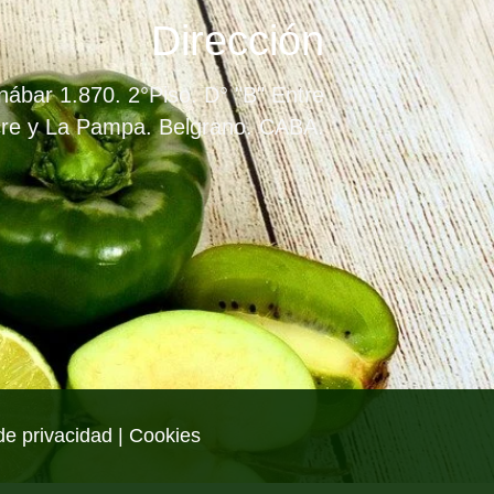
Dirección
ábar 1.870. 2°Piso. D° "B" Entre
re y La Pampa. Belgrano. CABA.
de privacidad | Cookies