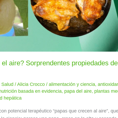
el aire? Sorprendentes propiedades de
y Salud
/
Alicia Crocco
/
alimentación y ciencia
,
antioxida
nutrición basada en evidencia
,
papa del aire
,
plantas me
d hepática
con potencial terapéutico “papas que crecen al aire”, q