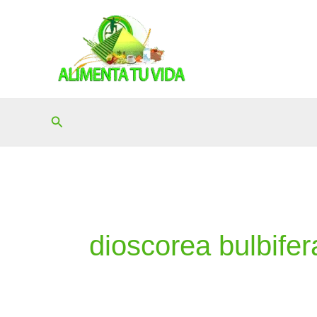
Ir
al
contenido
Buscar
dioscorea bulbifer