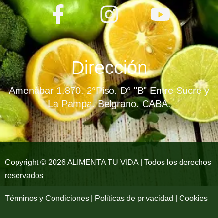
F
I
Y
a
n
o
c
s
u
e
t
t
Dirección
b
a
u
Amenábar 1.870. 2°Piso. D° "B" Entre Sucre y
o
g
b
La Pampa. Belgrano. CABA.
o
r
e
k
a
-
m
Copyright © 2026 ALIMENTA TU VIDA | Todos los derechos
reservados
f
Términos y Condiciones | Políticas de privacidad | Cookies