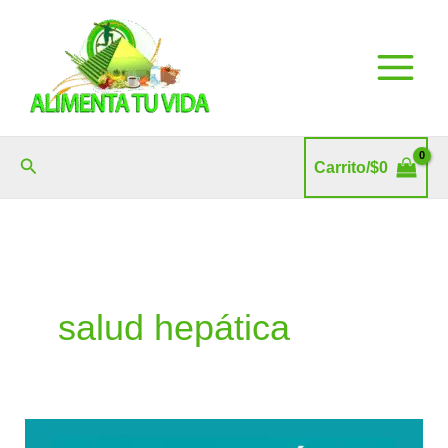
Ir
al
contenido
Buscar
Carrito/
$
0
salud hepática
Intestino