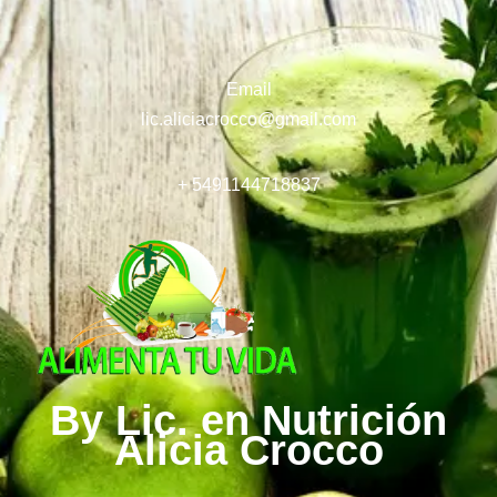
Email
lic.aliciacrocco@gmail.com
+ 5491144718837
By Lic. en Nutrición
Alicia Crocco