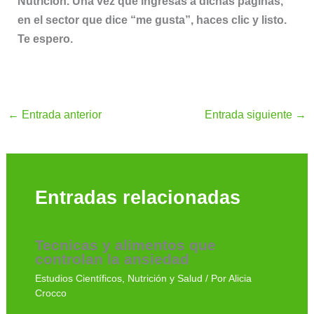
Nutrición. Una vez que ingresas a dichas páginas,
en el sector que dice “me gusta”, haces clic y listo.
Te espero.
←
Entrada anterior
Entrada siguiente
→
Entradas relacionadas
Tecnicas y alimentos que
controlan la ansiedad
Estudios Científicos
,
Nutrición y Salud
/ Por
Alicia
Crocco