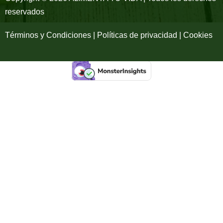
-
m
reservados
f
Términos y Condiciones | Políticas de privacidad | Cookies