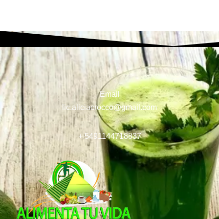
Email
lic.aliciacrocco@gmail.com
+ 5491144718837