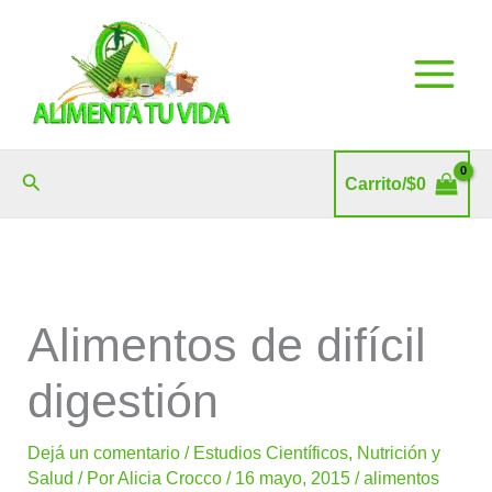
Ir
al
contenido
Buscar
Carrito/
$
0
Alimentos de difícil
digestión
Dejá un comentario
/
Estudios Científicos
,
Nutrición y
Salud
/ Por
Alicia Crocco
/
16 mayo, 2015
/
alimentos