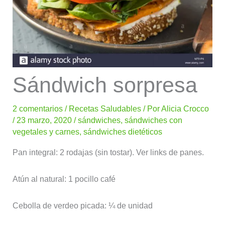
Sándwich sorpresa
2 comentarios
/
Recetas Saludables
/ Por
Alicia Crocco
/
23 marzo, 2020
/
sándwiches
,
sándwiches con
vegetales y carnes
,
sándwiches dietéticos
Pan integral: 2 rodajas (sin tostar). Ver links de panes.
Atún al natural: 1 pocillo café
Cebolla de verdeo picada: ¼ de unidad