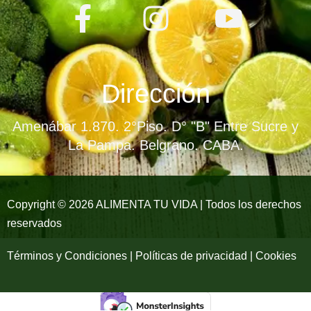
F
I
Y
a
n
o
c
s
u
e
t
t
Dirección
b
a
u
Amenábar 1.870. 2°Piso. D° "B" Entre Sucre y
o
g
b
La Pampa. Belgrano. CABA.
o
r
e
k
a
Copyright © 2026 ALIMENTA TU VIDA | Todos los derechos
reservados
-
m
f
Términos y Condiciones | Políticas de privacidad | Cookies