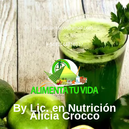
Email
lic.aliciacrocco@gmail.com
+ 5491144718837
By Lic. en Nutrición
Alicia Crocco