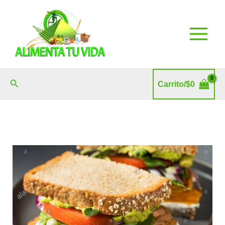
Ir
al
contenido
Buscar
Carrito/
$
0