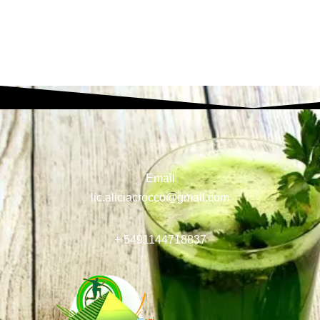
Email
lic.aliciacrocco@gmail.com
+ 5491144718837