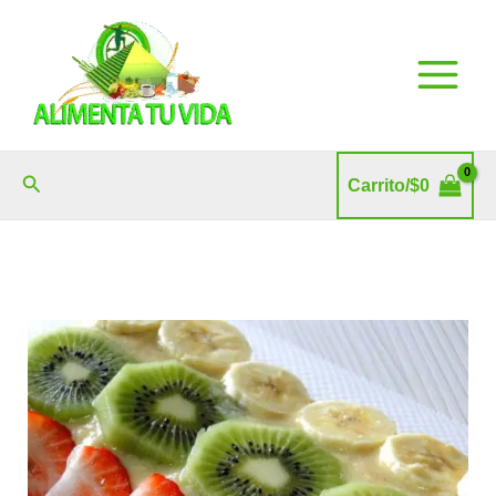
Ir
al
contenido
Buscar
Carrito/
$
0