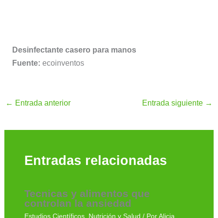
Desinfectante casero para manos
Fuente:
ecoinventos
←
Entrada anterior
Entrada siguiente
→
Entradas relacionadas
Tecnicas y alimentos que
controlan la ansiedad
Estudios Científicos
,
Nutrición y Salud
/ Por
Alicia