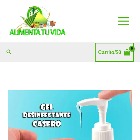
Ir
al
contenido
Buscar
Carrito/
$
0