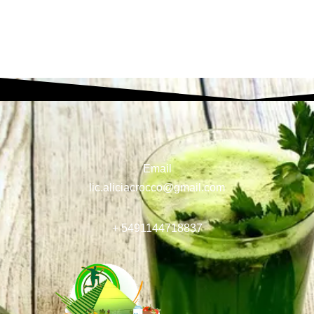
Email
lic.aliciacrocco@gmail.com
+ 5491144718837