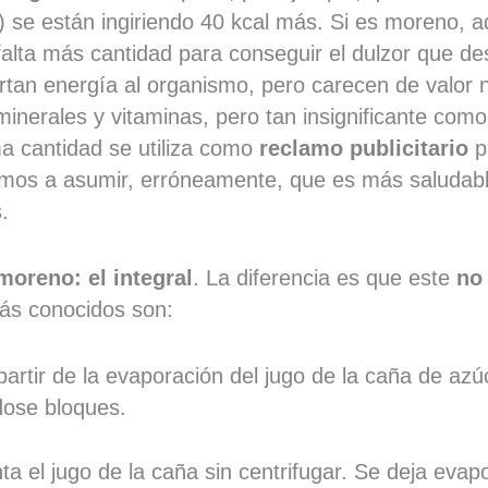
a) se están ingiriendo 40 kcal más. Si es moreno,
falta más cantidad para conseguir el dulzor que d
rtan energía al organismo, pero carecen de valor n
inerales y vitaminas, pero tan insignificante com
ma cantidad se utiliza como
reclamo publicitario
p
emos a asumir, erróneamente, que es más saludab
.
moreno: el integral
. La diferencia es que este
no
s conocidos son:
artir de la evaporación del jugo de la caña de azú
dose bloques.
ta el jugo de la caña sin centrifugar. Se deja evap