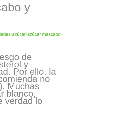
cabo y
rdades-azúcar-azúcar mascabo-
iesgo de
terol y
d. Por ello, la
ecomienda no
s). Muchas
r blanco,
 verdad lo