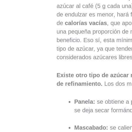
azúcar al café (5 g cada un
de endulzar es menor, hará 
de
calorías vacías
, que apo
una pequeña proporción de m
beneficio. Eso sí, esta míni
tipo de azúcar, ya que tend
considerados azúcares libres
Existe otro tipo de azúcar 
de refinamiento.
Los dos má
Panela:
se obtiene a p
se deja secar formán
Mascabado:
se calien