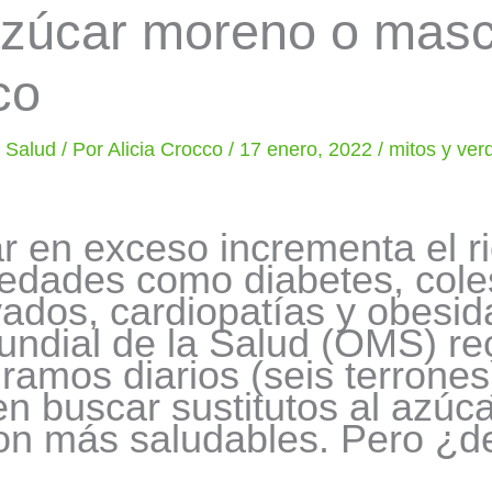
 azúcar moreno o mas
co
y Salud
/ Por
Alicia Crocco
/
17 enero, 2022
/
mitos y ve
 en exceso incrementa el r
dades como diabetes, coles
evados, cardiopatías y obesida
undial de la Salud (OMS) r
gramos diarios (seis terrone
n buscar sustitutos al azúca
on más saludables. Pero ¿de