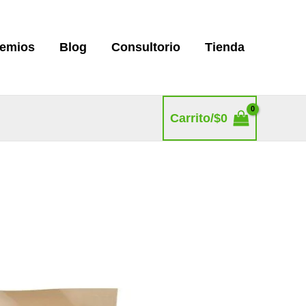
remios
Blog
Consultorio
Tienda
Carrito/
$
0