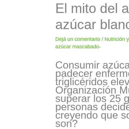
El mito del
azúcar blan
Dejá un comentario
/
Nutrición 
azúcar mascabado-
Consumir azúcar
padecer enferme
triglicéridos el
Organización M
superar los 25 
personas decide
creyendo que s
son?