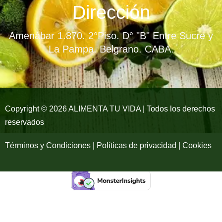
e
t
t
Dirección
b
a
u
Amenábar 1.870. 2°Piso. D° "B" Entre Sucre y
o
g
b
La Pampa. Belgrano. CABA.
o
r
e
k
a
-
m
Copyright © 2026 ALIMENTA TU VIDA | Todos los derechos
reservados
f
Términos y Condiciones | Políticas de privacidad | Cookies