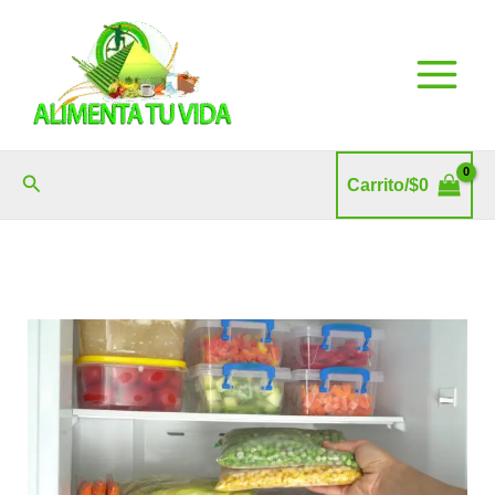
Ir
al
contenido
Buscar
Carrito/
$
0