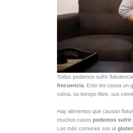
Todos podemos sufrir flatulenc
frecuencia
. Esto les causa un g
rutina, su tiempo libre, sus comi
Hay alimentos que causan flatu
muchos casos
podemos sufrir 
Las más comunes son al
glute