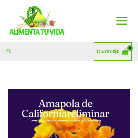
Ir
al
contenido
Buscar
Carrito/
$
0