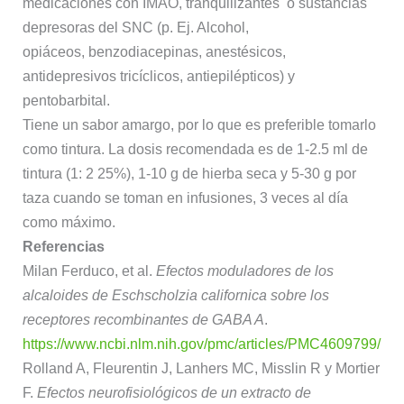
medicaciones con IMAO, tranquilizantes o sustancias
depresoras del SNC (p. Ej. Alcohol,
opiáceos, benzodiacepinas, anestésicos,
antidepresivos tricíclicos, antiepilépticos) y
pentobarbital.
Tiene un sabor amargo, por lo que es preferible tomarlo
como tintura. La dosis recomendada es de 1-2.5 ml de
tintura (1: 2 25%), 1-10 g de hierba seca y 5-30 g por
taza cuando se toman en infusiones, 3 veces al día
como máximo.
Referencias
Milan Ferduco, et al.
Efectos moduladores de los
alcaloides de Eschscholzia californica sobre los
receptores recombinantes de GABA A
.
https://www.ncbi.nlm.nih.gov/pmc/articles/PMC4609799/
Rolland A, Fleurentin J, Lanhers MC, Misslin R y Mortier
F.
Efectos neurofisiológicos de un extracto de