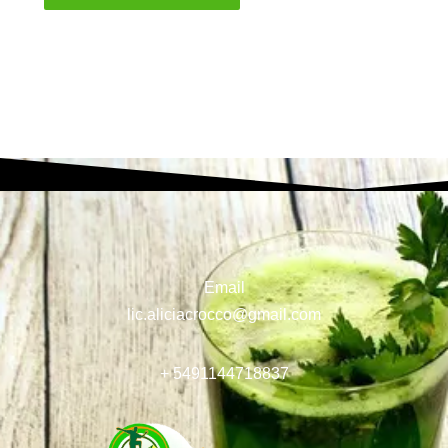
Email
lic.aliciacrocco@gmail.com
+ 5491144718837