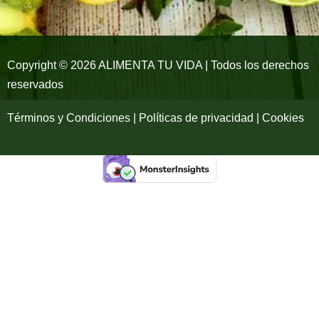
o
r
e
k
a
-
m
Copyright © 2026 ALIMENTA TU VIDA | Todos los derechos
reservados
f
Términos y Condiciones | Políticas de privacidad | Cookies