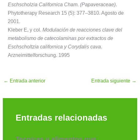
Eschscholzia Californica Cham. (Papaveraceae)
.
Phytotherapy Research 15 (5): 377–3810. Agosto de
2001.
Kleber E, y col.
Modulación de reacciones clave del
metabolismo de catecolaminas por extractos de
Eschscholtzia californica y Corydalis cava
.
Arzneimittelforschung. 1995
←
Entrada anterior
Entrada siguiente
→
Entradas relacionadas
Tecnicas y alimentos que