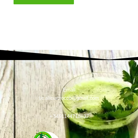
Email
lic.aliciacrocco@gmail.com
+ 5491144718837