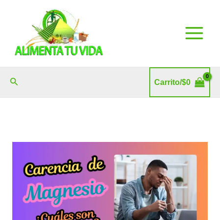
Ir
al
contenido
Buscar
Carrito/
$
0