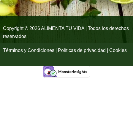
o
r
e
k
a
-
m
Copyright © 2026 ALIMENTA TU VIDA | Todos los derechos
reservados
f
Términos y Condiciones | Políticas de privacidad | Cookies