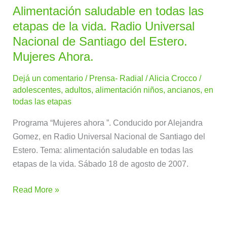
Alimentación saludable en todas las
Alimentación
saludable
etapas de la vida. Radio Universal
en
Nacional de Santiago del Estero.
todas
Mujeres Ahora.
las
etapas
Dejá un comentario
/
Prensa- Radial
/
Alicia Crocco
/
adolescentes
,
adultos
,
alimentación niños
,
ancianos
,
en
de
todas las etapas
la
vida.
Programa “Mujeres ahora ”. Conducido por Alejandra
Radio
Gomez, en Radio Universal Nacional de Santiago del
Universal
Estero. Tema: alimentación saludable en todas las
Nacional
etapas de la vida. Sábado 18 de agosto de 2007.
de
Santiago
Read More »
del
Estero.