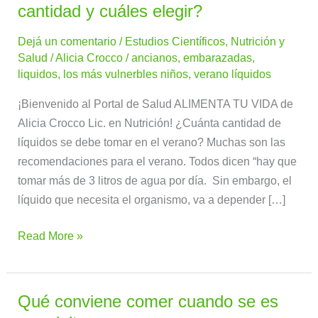
líquidos
cantidad y cuáles elegir?
en
Dejá un comentario
/
Estudios Científicos
,
Nutrición y
el
Salud
/
Alicia Crocco
/
ancianos
,
embarazadas
,
verano
liquidos
,
los más vulnerbles niños
,
verano líquidos
¿Qué
cantidad
¡Bienvenido al Portal de Salud ALIMENTA TU VIDA de
y
Alicia Crocco Lic. en Nutrición! ¿Cuánta cantidad de
cuáles
líquidos se debe tomar en el verano? Muchas son las
elegir?
recomendaciones para el verano. Todos dicen “hay que
tomar más de 3 litros de agua por día. Sin embargo, el
líquido que necesita el organismo, va a depender […]
Read More »
Qué conviene comer cuando se es
Qué