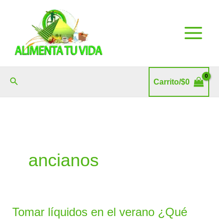
Ir
al
contenido
Buscar
Carrito/
$
0
ancianos
Tomar líquidos en el verano ¿Qué
Tomar