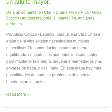
conviene
un adulto mayor.
comer
Dejá un comentario
/
Clarin Buena Vida y Viva
/
Alicia
cuando
Crocco
/
adultos mayores
,
alimentación
,
ancianos
,
se
gerontes
es
un
Por Alicia Crocco / Especial para Buena Vida En esa
adulto
etapa de la vida existen necesidades nutritivas
mayor.
específicas. Recomendaciones para un menú
equilibrado, con todos los nutrientes indispensables
para mantener la energía, prevenir enfermedades y no
privarse de nada, o casi nada. En esta etapa hay más
posibilidades de padecer problemas de anemia,
hipertensión, diabetes,
Read More »