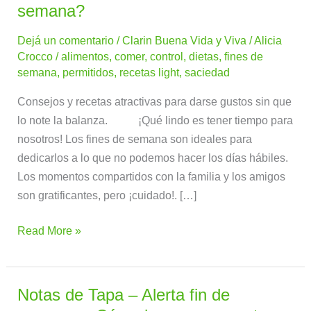
a
semana?
dieta
Dejá un comentario
/
Clarin Buena Vida y Viva
/
Alicia
¿Qué
Crocco
/
alimentos
,
comer
,
control
,
dietas
,
fines de
hago
semana
,
permitidos
,
recetas light
,
saciedad
los
fines
Consejos y recetas atractivas para darse gustos sin que
de
lo note la balanza. ¡Qué lindo es tener tiempo para
semana?
nosotros! Los fines de semana son ideales para
dedicarlos a lo que no podemos hacer los días hábiles.
Los momentos compartidos con la familia y los amigos
son gratificantes, pero ¡cuidado!. […]
Read More »
Notas de Tapa – Alerta fin de
Notas