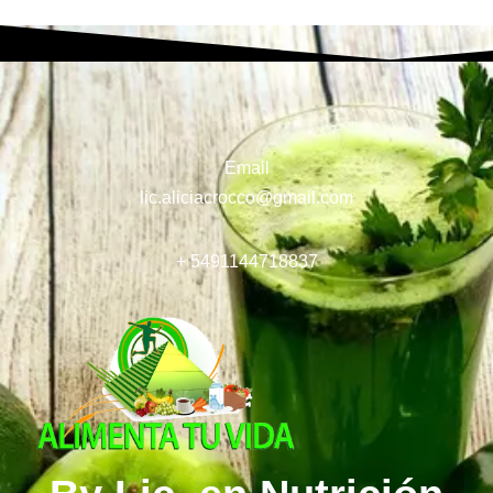
Email
lic.aliciacrocco@gmail.com
+ 5491144718837