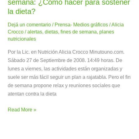
de
semana: ¿Cómo hacer para sostener
Tapa
la dieta?
–
Dejá un comentario
/
Prensa- Medios gráficos
/
Alicia
Alerta
Crocco
/
alertas
,
dietas
,
fines de semana
,
planes
fin
nutricionales
de
semana:
Por la Lic. en Nutrición Alicia Crocco Minutouno.com.
¿Cómo
Sábado 27 de Septiembre de 2008. 14:49 horas. De
hacer
lunes a viernes, las actividades están organizadas y
para
suele ser más fácil seguir un plan a rajatabla. Pero el fin
sostener
de semana propone relax y reuniones sociales que
la
atentan contra la dieta
dieta?
Read More »