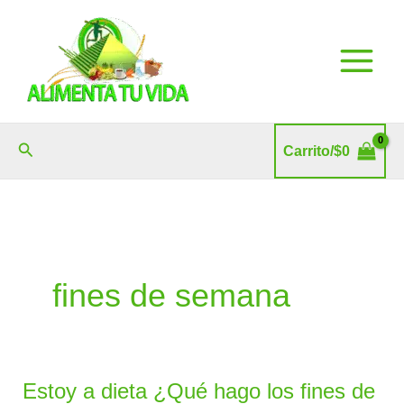
Ir
al
contenido
Buscar
Carrito/
$
0
fines de semana
Estoy a dieta ¿Qué hago los fines de
Estoy